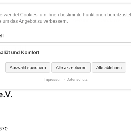
Navigation
erwendet Cookies, um Ihnen bestimmte Funktionen bereitzustel
überspringen
Betreuung
Finanzierung
Standorte
e um das Angebot zu verbessern.
ll
oesfeld
aliät und Komfort
ck, Havixbeck, Nottuln, Rosendahl und angrenzende Orte
Auswahl speichern
Alle akzeptieren
Alle ablehnen
Impressum
Datenschutz
 670