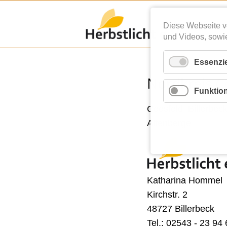
Diese Webseite v
und Videos, sowi
Essenzie
Nordkreis C
Funktion
Coesfeld, Billerbe
Altenberge
Katharina Hommel
Kirchstr. 2
48727 Billerbeck
Tel.: 02543 - 23 94